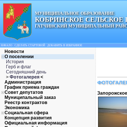
МУНИЦИПАЛЬНОЕ ОБРАЗОВАНИЕ
КОБРИНСКОЕ СЕЛЬСКОЕ
ГАТЧИНСКИЙ МУНИЦИПАЛЬНЫЙ РАЙ
НАЧАЛО
|
СДЕЛАТЬ СТАРТОВОЙ
|
ДОБАВИТЬ В ИЗБРАННОЕ
Новости
О поселении
История
Герб и флаг
Сегодняшний день
>
Фотогалерея
<
Администрация
ФОТОГАЛЕ
График приема граждан
Совет депутатов
Запорожское
Муниципальный заказ
Реестр контрактов
Экономика
Социальная сфера
Концепция развития
Официальная информация