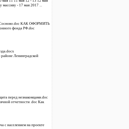
0 мая 11 11 мая 12 - 13 12 мая
 массиву - 17 мая 2017 ...
пос.Сосново.doc КАК ОФОРМИТЬ
нного фонда РФ.doc
езда.docx
м районе Ленинградской
ащита перед незнакомцами.doc
чной отчетности .doc Как
ча с населением на проекте