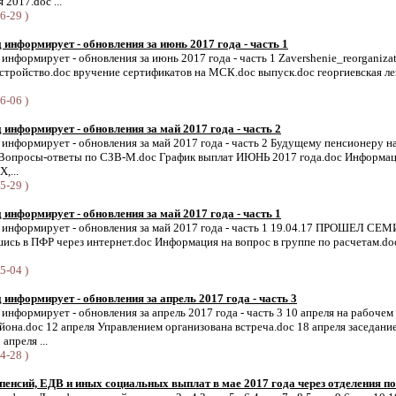
2017.doc ...
6-29 )
информирует - обновления за июнь 2017 года - часть 1
нформирует - обновления за июнь 2017 года - часть 1 Zavershenie_reorganizat
стройство.doc вручение сертификатов на МСК.doc выпуск.doc георгиевская л
6-06 )
информирует - обновления за май 2017 года - часть 2
информирует - обновления за май 2017 года - часть 2 Будущему пенсионеру н
 Вопросы-ответы по СЗВ-М.doc График выплат ИЮНЬ 2017 года.doc Информац
,...
5-29 )
информирует - обновления за май 2017 года - часть 1
информирует - обновления за май 2017 года - часть 1 19.04.17 ПРОШЕЛ С
шись в ПФР через интернет.doc Информация на вопрос в группе по расчетам.d
5-04 )
информирует - обновления за апрель 2017 года - часть 3
нформирует - обновления за апрель 2017 года - часть 3 10 апреля на рабочем
она.doc 12 апреля Управлением организована встреча.doc 18 апреля заседани
апреля ...
4-28 )
енсий, ЕДВ и иных социальных выплат в мае 2017 года через отделения п