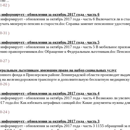
по ...
1-02 )
информирует - обновления за октябрь 2017 года - часть 6
нформирует - обновления за октябрь 2017 года - часть 6 Включается ли в ста
учать мизерную пенсию в старости.doc Справка заменит пенсионное удостове
0-31 )
информирует - обновления за октябрь 2017 года - часть 5
нформирует - обновления за октябрь 2017 года - часть 5 В мобильное прило
дению правопреемников.doc Обращение к Федеральным льготникам.doc Пенсио
0-27 )
еральным льготникам, имеющим право на набор социальных услуг
онного фонда в Приозерском районе Ленинградской области производит выдач
д на железнодорожном транспорте и дополнительную бесплатную медицинскую
0-26 )
информирует - обновления за октябрь 2017 года - часть 4
нформирует - обновления за октябрь 2017 года - часть 4 Возможно ли увелич
17 года.doc Как избежать штрафных санкций.doc Какие документы нужны для 
0-24 )
информирует - обновления за октябрь 2017 года - часть 3
нформирует - обновления за октябрь 2017 года - часть 3 1155 обращений за 