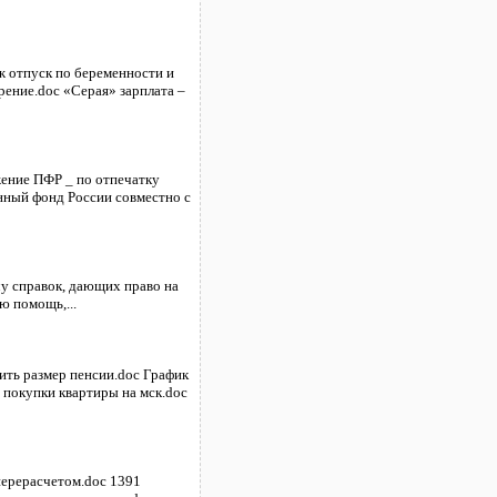
ж отпуск по беременности и
рение.doc «Серая» зарплата –
жение ПФР _ по отпечатку
нный фонд России совместно с
у справок, дающих право на
 помощь,...
ить размер пенсии.doc График
покупки квартиры на мск.doc
перерасчетом.doc 1391