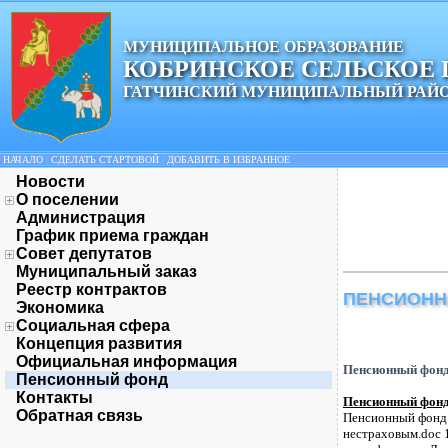
МУНИЦИПАЛЬНОЕ ОБРАЗОВАНИЕ
КОБРИНСКОЕ СЕЛЬСКОЕ
ГАТЧИНСКИЙ МУНИЦИПАЛЬНЫЙ РАЙ
НАЧАЛО
|
СДЕЛАТЬ СТАРТОВОЙ
|
ДОБАВИТЬ В ИЗБРАННОЕ
Новости
О поселении
Администрация
График приема граждан
Совет депутатов
Муниципальный заказ
Реестр контрактов
ПЕНСИОНН
Экономика
Социальная сфера
Концепция развития
Официальная информация
Пенсионный фон
Пенсионный фонд
Контакты
Пенсионный фонд 
Обратная связь
Пенсионный фонд и
нестраховым.doc 