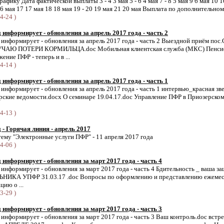
афику Дата фактической выплаты 3 - 4 3 мая 5 - 6 4 мая 7 - 8 5 мая 9 6 мая 10 1
16 мая 17 17 мая 18 18 мая 19 - 20 19 мая 21 20 мая Выплата по дополнительному
4-24 )
информирует - обновления за апрель 2017 года - часть 2
информирует - обновления за апрель 2017 года - часть 2 Выездной приём 
АЮ ПОТЕРИ КОРМИЛЬЦА.doc Мобильная клиентская служба (МКС) Пенсио
ние ПФР - теперь и в ...
4-14 )
информирует - обновления за апрель 2017 года - часть 1
нформирует - обновления за апрель 2017 года - часть 1 интервью_красная зв
ские ведомости.docx О семинаре 19.04.17.doc Управление ПФР в Приозерско
4-13 )
- Горячая линия - апрель 2017
тему "Электронные услуги ПФР" - 11 апреля 2017 года
4-06 )
информирует - обновления за март 2017 года - часть 4
нформирует - обновления за март 2017 года - часть 4 Бдительность _ ваша з
ИКА УПФР 31.03.17 .doc Вопросы по оформлению и представлению ежемеся
ию о ...
3-29 )
информирует - обновления за март 2017 года - часть 3
нформирует - обновления за март 2017 года - часть 3 Ваш контроль.doc встре