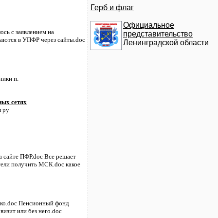
Герб и флаг
Официальное
ось с заявлением на
представительство
щаются в УПФР через сайты.doc
Ленинградской области
ники п.
ных сетях
л ру
а сайте ПФР.doc Все решает
тели получить МСК.doc какое
егко.doc Пенсионный фонд
визит или без него.doc