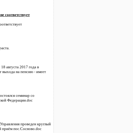
не соответствует
соответствует
раста.
 18 августа 2017 года в
т выхода на пенсию - имеет
состоялся семинар со
ской Федерации.doc
 Управления проведен круглый
й приём пос.Сосново.doc