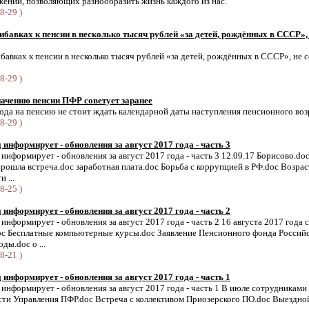
ений, позволяющих разнообразить жизнь каждого из нас.
8-29 )
бавках к пенсии в несколько тысяч рублей «за детей, рождённых в СССР», 
авках к пенсии в несколько тысяч рублей «за детей, рождённых в СССР», не 
8-29 )
начению пенсии ПФР советует заранее
да на пенсию не стоит ждать календарной даты наступления пенсионного воз
8-29 )
информирует - обновления за август 2017 года - часть 3
нформирует - обновления за август 2017 года - часть 3 12.09.17 Борисово.doc
ошла встреча.doc заработная плата.doc Борьба с коррупцией в РФ.doc Возрас
 ...
8-25 )
информирует - обновления за август 2017 года - часть 2
нформирует - обновления за август 2017 года - часть 2 16 августа 2017 года 
oc Бесплатные компьютерные курсы.doc Заявление Пенсионного фонда Россий
ды.doc о ...
8-21 )
информирует - обновления за август 2017 года - часть 1
нформирует - обновления за август 2017 года - часть 1 В июле сотрудниками
ости Управления ПФР.doc Встреча с коллективом Приозерского ПО.doc Выездно