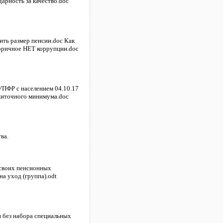
арность за качество.doc
ить размер пенсии.doc Как
горичное НЕТ коррупции.doc
УПФР с населением 04.10.17
житочного минимума.doc
ва.
 своих пенсионных
а уход (группа).odt
н без набора специальных