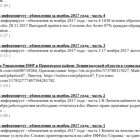
 ...
1-30 )
информирует - обновления за ноябрь 2017 года - часть 4
нформирует - обновления за ноябрь 2017 года - часть 4 1438 человек обратил
и.doc 28.11.2017 Выездной приём в пос.Сосново.doc более 97% граждан обра
вом ...
1-27 )
информирует - обновления за ноябрь 2017 года - часть 3
нформирует - обновления за ноябрь 2017 года - часть 3 17 ноября 2017 льгот
1-15 )
ы Управления ПФР в Призерском районе Ленинградской области в социаль
/vk.com/club98718584, Одноклассники: https://ok.ru/profile/573788315027, Май
mail/pfrprioz47 , Твиттер: https://twitter.com/pfrprioz47, Гугл плюс:
gle.соm/117832777497594281782
1-14 )
информирует - обновления за ноябрь 2017 года - часть 2
нформирует - обновления за ноябрь 2017 года - часть 2 В Личном кабинете н
оября работодателям необходимо отчитаться.doc Имеют право приемные роди
 ...
1-09 )
информирует - обновления за ноябрь 2017 года - часть 1
нформирует - обновления за ноябрь 2017 года - часть 1 Копить на пенсию л
нные услуги.doc Сложно ориентироваться на сайте ПФР.doc Справка - за один 