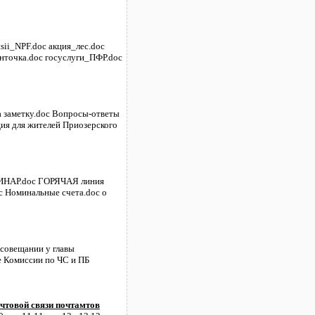
sii_NPF.doc акция_лес.doc
енточка.doc госуслуги_ПФР.doc
а заметку.doc Вопросы-ответы
ия для жителей Приозерского
ЕМИНАР.doc ГОРЯЧАЯ линия
oc Номинальные счета.doc о
 совещании у главы
е Комиссии по ЧС и ПБ
очтовой связи почтамтов