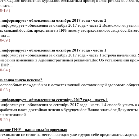
т ФСД.doc Бесплатные курсы.doc Бесплатный проезд в электричках.doc Благод
чить ...
0-19 )
информирует - обновления за октябрь 2017 года - часть 2
нформирует - обновления за октябрь 2017 года - часть 2 Возможно ли увелич
х санкций.doc Как представить в ПФР анкету застрахованного лица.doc Кате
ал ...
0-09 )
информирует - обновления за октябрь 2017 года - часть 1
нформирует - обновления за октябрь 2017 года - часть 1 встреча начальника 
 внесении изменений в Административный регламент.doc Об установлении про
ПФР ...
0-04 )
на социальную пенсию?
оспособных граждан была и остается важной составляющей здорового общест
0-03 )
информирует - обновления за сентябрь 2017 года - часть 1
нформирует - обновления за сентябрь 2017 года - часть 1 4 способа узнать о
аработная плата достойная пенсия в будущем.doc Важно знать.doc Документы н
н пенсионной ...
9-29 )
жение ПФР – ваша онлайн приемная
хнологии не стоят на месте и сегодня уже трудно себе представить смартфо