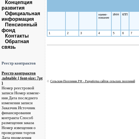
Концепция
развития
Официальная
наиме­
ИНН
КПП
нование
информация
Пенсионный
фонд
1
2
3
4
5
6
7
Контакты
Обратная
связь
Реестр контрактов
Реестр контрактов
.tabtable { font-size: 7pt
©
Сельские-Поселения.РФ - Разработка сайтов сельских поселений
}
Номер реестровой
записи Номер измене­
ния Дата последнего
изме­нения записи
Заказчик Источ­ник
финан­сиро­вания
контракта Способ
размещения заказа
Номер извещения о
проведении торгов
Дата проведения