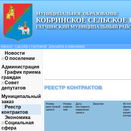
МУНИЦИПАЛЬНОЕ ОБРАЗОВАНИЕ
КОБРИНСКОЕ СЕЛЬСКОЕ
ГАТЧИНСКИЙ МУНИЦИПАЛЬНЫЙ РАЙ
НАЧАЛО
|
СДЕЛАТЬ СТАРТОВОЙ
|
ДОБАВИТЬ В ИЗБРАННОЕ
Новости
О поселении
Администрация
График приема
граждан
Совет
РЕЕСТР КОНТРАКТОВ
депутатов
Муниципальный
заказ
Номер
Номер
Дата
Заказчик
Источ­
Реестр
реестровой
измене­
последнего
финан
записи
ния
изме­нения
сиро­
контрактов
записи
вания
контр
Экономика
Социальная
сфера